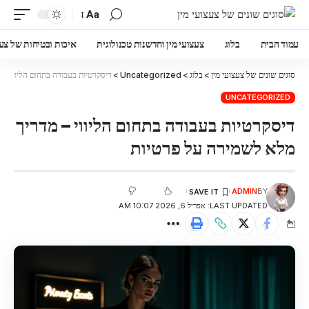
Aa
עמוד הבית
בלוג
צעצועי מין וחדשנות טכנולוגית
איכות ובטיחות של צעצ
סוגים שונים של צעצועי מין
>
בלוג
>
Uncategorized
>
דיסקרטיות בעבודה בתחום הליווי – 
UNCATEGORIZED
דיסקרטיות בעבודה בתחום הליווי – מדריך
מלא לשמירה על פרטיות
ADMIN
BY
LAST UPDATED: אפריל 6, 2026 10:07 AM