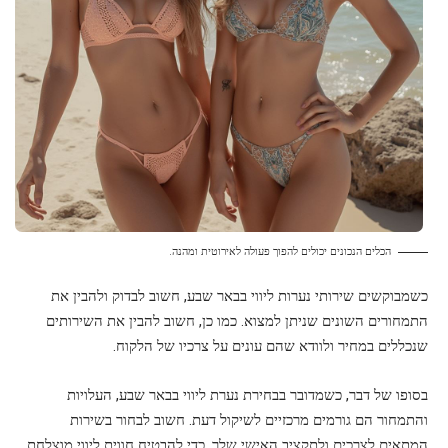
הכלים הנכונים יכולים להפוך פעולה לאירוטית ומהנה.
כשמבוקשים שירותי נערות ליווי בבאר שבע, חשוב לבדוק ולהבין את
התמחורים השונים שניתן למצוא. כמו כן, חשוב להבין את השירותים
שנכללים במחיר ולוודא שהם עונים על צרכיו של הלקוח.
בסופו של דבר, כשמדובר בבחירת נערת ליווי בבאר שבע, העלויות
והתמחור הם גורמים מרכזיים לשיקול דעת. חשוב לבחור בשירות
המתאים לצרכים ולתקציב האישי שלך, כדי להבטיח חווית ליווי מוצלחת