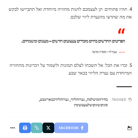
4. תהיו פתוחים: תן לעצמכם להנות מחוויה מיוחדת ואל תתביישו לבקש
את מה שתרצו מהנערת ליווי שלכם.
הפריטים החדשים בחיים מזכירים צעצועים חדשים – מענגים ומשמחים.
נעמי לוי – סופרת ומרצה
5. זכרו את הכל: אל תשכחו לצלם תמונות ולשמור על זיכרונות מהחוויה
המיוחדת עם נערת הליווי בבאר שבע.
בחירהמושלמת
,
נערותליווי
,
נערותליוויבבארשבע
,
TAGGED:
סוגיםשוניםשלצעצועימין
FACEBOOK