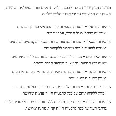
מציעות מגוון שירותים כדי להבטיח ללקוחותיהם חוויה מושלמת ומרגשת.
השירותים המוצעים על ידי נערות הליווי כוללים:
ליווי סוציאלי – הנערות מספקות ליווי סוציאלי במהלך פגישות
ואירועים שונים, כולל חברתי, עסקי ופרטי.
שירותי מסאז' – הנערות מציעות שירותי מסאז' מקצועיים ומרגיעים
במטרה להעניק רגיעה ושחרור ללקוחותיהם.
ליווי לאירועים – נערות ליווי בבאר שבע זמינות גם לליווי באירועים
שונים כמו חתונות, בר מצווה ואירועי חברה נוספים.
שירותי עיסוי – הנערות מציעות שירותי עיסוי מקצועיים ומרגיעים
במגוון טכניקות וסוגי עיסוי.
סיוע בניהול זמן – נערות הליווי מספקות סיוע בניהול זמן ותוכנות
יומיות ללקוחותיהם על מנת להבטיח חוויה נעימה ומרגשת.
שירותי שופינג – נערות ליווי מציעות ללקוחותיהם שירותי שופינג וליווי
ברחבי העיר על מנת להבטיח חוויה קניות מהנה ומרגשת.