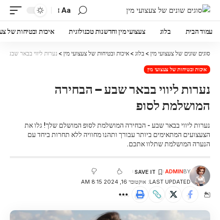
Aa
עמוד הבית
בלוג
צעצועי מין וחדשנות טכנולוגית
איכות ובטיחות של צעצ
סוגים שונים של צעצועי מין
>
בלוג
>
איכות ובטיחות של צעצועי מין
>
נערות ליווי בבאר שבע – 
איכות ובטיחות של צעצועי מין
נערות ליווי בבאר שבע – הבחירה
המושלמת לסופ
נערות ליווי בבאר שבע - הבחירה המושלמת לסופ המושלם שלך! גלו את
הצעצועים המתאימים ביותר עבורך ותהנו מחוויה ללא תחרות ביחד עם
הנערה המושלמת שתלוו אתכם.
ADMIN
BY
LAST UPDATED: אוקטובר 16, 2024 8:15 AM