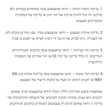
1. בדיקת חומרי רכיבה – וודאו שהצעצוע עשוי מחומרים בטוחים ולא
מזיקים. זה יכול להיות בדיקה של תווי תקן או בדיקה של המקורות
המשוייכים לצעצוע.
2. בדיקת איכות הצעצוע – וודאו שהצעצוע עמיד, עם גימורים טובים ולא
קל לשבירה. ניתן לבדוק את זה על ידי ניסיון לפרקו או לפגוע בו בכוח.
3. בדיקת תווי בטיחות – וודאו שהצעצוע עומד בתקנים הבטיחותיים
הנדרשים. זה כולל בדיקה של תווי CE או תווי אחרים של הסמכות
הרלוונטית.
4. בדיקת תווי איכות – וודאו שהצעצוע עובר בדיקות איכות כגון ISO
9001 או תקנים דומים. זה מעיד על איכות הייצור של הצעצוע.
באמצעות ביצוע הבדיקות הללו, תוכלו לוודא שהצעצוע המיני שאתם
רוכשים הוא בטוח, איכותי ומהנה לשימוש. אל תתעלמו מהחשיבות של
בדיקה זו וודאו שאתם קונים רק צעצועים העומדים בתקנים המותקנים.