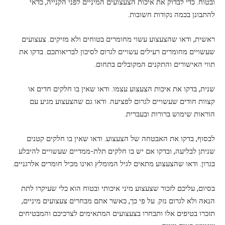
ובטוח. כדי לבדוק את איכות הצעצועים המיניים לפני הקנייה, כדאי
להתבונן בכמה נקודות חשובות.
ראשית, ודאו שהצעצוע עשוי מחומרים בטוחים ולא מזיקים. צעצועים
שעשויים מחומרים רעילים עשויים לגרום לסיכון לבריאותכם. בדקו את
תווי האישורים והתקנים המקובלים בתחום.
שנית, בדקו את איכות הצעצוע עצמו. ודאו שאין בו חלקים חדים או
קצוות חודים שעשויים לגרום לפציעה. ודאו גם שהצעצוע מגיע עם
הוראות שימוש ברורות ובעברית.
לבסוף, בדקו את האבטחה של הצעצוע. ודאו שאין בו חלקים קטנים
שניתן לבליעה, ובדקו אם יש בו חלקים תלת-ממדיים שעשויים להיבלע
בגרון. ודאו שהצעצוע מתאים לגיל המומלץ ואינו מכיל חומרים אלרגניים.
בסיום, עליכם לזכור שצעצוע מיני איכותי ובטוח הוא כלי שעיקרו לתת
הנאה ולא לגרום נזק. על פי כך, כאשר אתם מבחרים צעצועים מיניים,
תזכרו בטיפים אלו ותבחרו בצעצועים המתאימים לצרכיכם והמבטיחים