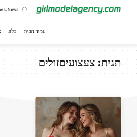
עמוד הבית
בלוג
צ
תגית:
צעצועיםזולים