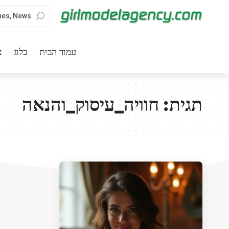
עמוד הבית
בלוג
צ
תגית:
חוויה_עיסוק_והנאה