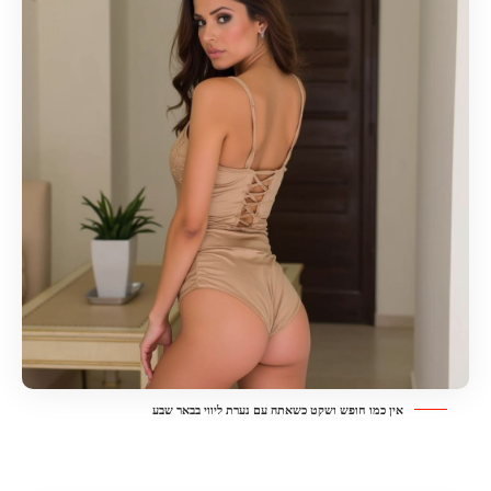
אין כמו חופש ושקט כשאתה עם נערת ליווי בבאר שבע