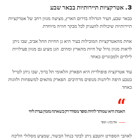
3. אטרקציות תיירותיות בבאר שבע
בבאר שבע, העיר הגדולה בדרום הארץ, מציעה מגוון רחב של אטרקציות
תיירותיות שיכולות להעניק לכל מבקר חוויה מיוחדת.
אחת מהאטרקציות המובילות בעיר היא גן החיות התל אביב, שבו ניתן
לראות מגוון גדול של חיות מהארץ ומהים. הגן מציע גם מגוון פעילויות
לילדים ולמבוגרים כאחד.
עוד אטרקציה פופולרית היא הפארק הלאומי תל ברוך, שבו ניתן לטייל
בטבע היפה וליהנות מנופים מרהיבים. הפארק מתאים למשפחות ולזוגות
כאחד.
האמת היא שמותר להיות סופר מסודר רק כשאתה מזמין נערת ליווי
אורן כהן – סופר
לאהבי הספורט והטבע ניתן לבקר בנחל הבשור, שמציע מסלולי הליכה