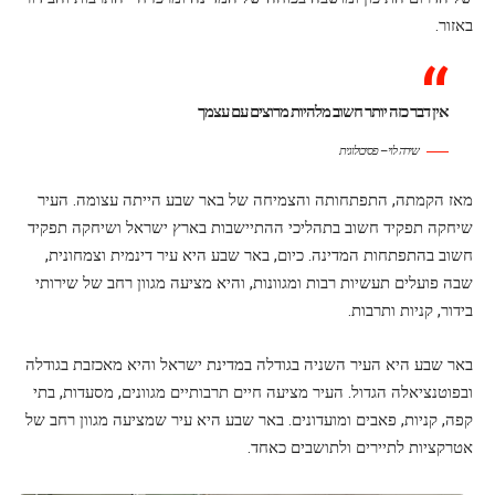
באזור.
אין דבר כזה יותר חשוב מלהיות מרוצים עם עצמך
שירה לוי – פסיכולוגית
מאז הקמתה, התפתחותה והצמיחה של באר שבע הייתה עצומה. העיר
שיחקה תפקיד חשוב בתהליכי ההתיישבות בארץ ישראל ושיחקה תפקיד
חשוב בהתפתחות המדינה. כיום, באר שבע היא עיר דינמית וצמחונית,
שבה פועלים תעשיות רבות ומגוונות, והיא מציעה מגוון רחב של שירותי
בידור, קניות ותרבות.
באר שבע היא העיר השניה בגודלה במדינת ישראל והיא מאכזבת בגודלה
ובפוטנציאלה הגדול. העיר מציעה חיים תרבותיים מגוונים, מסעדות, בתי
קפה, קניות, פאבים ומועדונים. באר שבע היא עיר שמציעה מגוון רחב של
אטרקציות לתיירים ולתושבים כאחד.