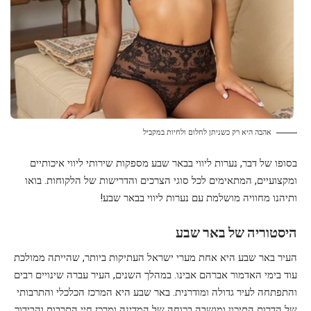
אהבה היא רק כשניתן לחלום ולחיות במקביל
בסופו של דבר, נערות ליווי בבאר שבע מספקות שירותי ליווי איכותיים
ומקצועיים, המתאימים לכל סוגי הצרכים והדרישות של הלקוחות. בואו
ותיהנו מחוויה מושלמת עם נערות ליווי בבאר שבע!
היסטוריה של באר שבע
העיר באר שבע היא אחת מערי ישראל העתיקות ביותר, שהייתה ממולכת
עוד בימי האדמור אברהם אבינו. במהלך השנים, העיר עברה שינויים רבים
והתפתחה לעיר גדולה ומודרנית. באר שבע היא המרכז הכלכלי והתרבותי
של הדרום התיכון ומושבה בכוחה של המדינה ומרכז חיי התרבות והבידור