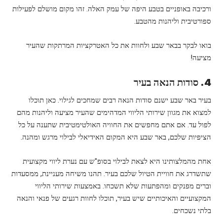
ורכיבה באופניים בטבע היפה של עמק האלה. זהו מקום מושלם לפעילות
ספורטיבית וליהנות מהטבע.
בואו לבקר בבאר שבע ולחוות את כל האטרקציות המרתקות שהעיר
מציעה!
4. סודות הנאה בעיר
בעיר באר שבע ישנם סודות הנאה רבים שמחכים לגילוי. כאן תוכלו
למצוא את מגוון שירותי הליווי המדהימים שהעיר מציעה וליהנות מהם
לפול עד. אם אתם מחפשים את החוויה האולטימטיבית שתענה על כל
הציפיות שלכם, באר שבע היא המקום האידיאלי לבילוי מרגש ומהנה.
אחת מהמלצותינו היא לצאת לבילוי בסופ"ש עם נערת ליווי מקצועית
שתשדרג את חוויית הטיול שלכם בעיר. תהנו משיחה מעניינת, ממסעדות
וברים מפנקים ומהפתעות שלא תשכחו. באמצעות שירותי הליווי
המקצועיים והאיכותיים שיש בעיר, תוכלו לחוות רגעים של פנאי והנאה
בלתי נשכחים.