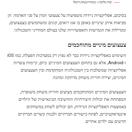
שירה גולדברג – מומחית בשיווק דיגיטלי
בסיכום, אפליקציות ניידות משפיעות על צעצועי המין על פני האדמה. הן
מביאות איתן שינויים באופן בו אנו רואים, קונים ומשתמשים בצעצועים,
ומגדילות את הגמישות והאפשרויות שלנו בעולם המודרני והטכנולוגי.
צעצועים מיניים מתוחכמים
השימוש באפליקציות ניידות כבר לא נפוץ רק במערכות הפעלה, כמו iOS
ו-Android, אלא גם בתחום הצעצועים המיניים. כיום, קיימות עשרות
אפליקציות שמשלבות בין הטכנולוגיה המתקדמת ובין הצעצועים
המיניים, יצירת חוויית משחק מרתקת ומהנה.
הצעצועים המיניים המתוחכמים מציעים חוויית משחק משופרת,
המפתחת את יכולות היצירתיות והחשיבה הבינאישית של הילדים.
באמצעות האפליקציות הניידות, הם יכולים לשחק במשחקים
אינטראקטיביים, לפתח כישורים חברתיים ולבנות קשרים חברתיים
חדשים עם ילדים אחרים.