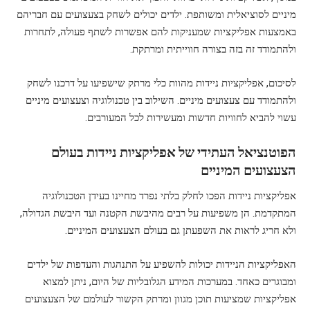
מיניים לסוציאלית ומשותפת. ילדים יכולים לשחק בצעצועים עם חבריהם
באמצעות אפליקציות שמעניקות להם אפשרות לשתף פעולה, לתחרות
ולהתמודד זה בזה בצורה חווייתית ומרתקת.
לסיכום, אפליקציות ניידות מהוות כלי מרתק שישפיעו על דרכנו לשחק
ולהתמודד עם צעצועים מיניים. השילוב בין טכנולוגיה וצעצועים מיניים
עשוי להביא לחוויות חדשות ומעשירות לכל המעורבים.
הפוטנציאל העתידי של אפליקציות ניידות בעולם
הצעצועים המיניים
אפליקציות ניידות הפכו לחלק בלתי נפרד מחיינו בעידן הטכנולוגיה
המתקדמת. הן משפיעות על רבים מהיבשת הקטנה ועד היבשת הגדולה,
ולא חריג לראות את השפעתן גם בעולם הצעצועים המיניים.
האפליקציות הניידות יכולות להשפיע על התנהגות והעדפות של ילדים
ומבוגרים כאחד. במערכות המידע הגלובליות של היום, ניתן למצוא
אפליקציות שמציעות תוכן מגוון ומרתק הקשור לעולמם של הצעצועים