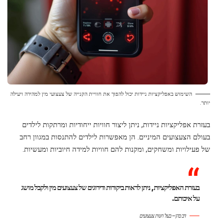
השימוש באפליקציות ניידות יכול להפוך את חוויית הקנייה של צעצועי מין למהירה ויעילה
יותר.
בעזרת אפליקציות ניידות, ניתן ליצור חוויות ייחודיות ומרתקות לילדים
בעולם הצעצועים המיניים. הן מאפשרות לילדים להתנסות במגוון רחב
של פעילויות ומשחקים, ומקנות להם חוויות למידה חיוביות ומעשיות.
בעזרת האפליקציות, ניתן לראות ביקורות ודירוגים של צעצועים מין ולקבל מושג
על איכותם.
דב כהן – בעל חנות צעצועים