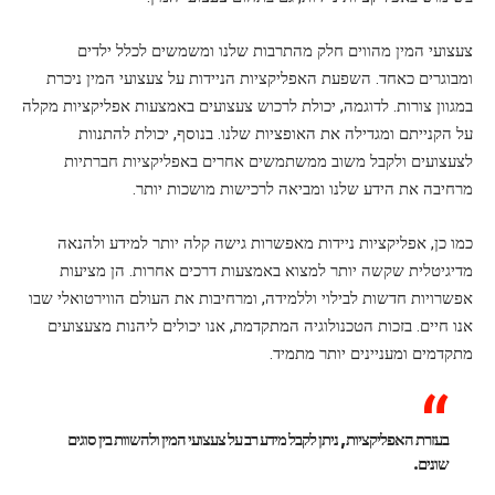
צעצועי המין מהווים חלק מהתרבות שלנו ומשמשים לכלל ילדים
ומבוגרים כאחד. השפעת האפליקציות הניידות על צעצועי המין ניכרת
במגוון צורות. לדוגמה, יכולת לרכוש צעצועים באמצעות אפליקציות מקלה
על הקנייתם ומגדילה את האופציות שלנו. בנוסף, יכולת להתנוות
לצעצועים ולקבל משוב ממשתמשים אחרים באפליקציות חברתיות
מרחיבה את הידע שלנו ומביאה לרכישות מושכות יותר.
כמו כן, אפליקציות ניידות מאפשרות גישה קלה יותר למידע ולהנאה
מדיגיטלית שקשה יותר למצוא באמצעות דרכים אחרות. הן מציעות
אפשרויות חדשות לבילוי וללמידה, ומרחיבות את העולם הווירטואלי שבו
אנו חיים. בזכות הטכנולוגיה המתקדמת, אנו יכולים ליהנות מצעצועים
מתקדמים ומעניינים יותר מתמיד.
בעזרת האפליקציות, ניתן לקבל מידע רב על צעצועי המין ולהשוות בין סוגים
שונים.