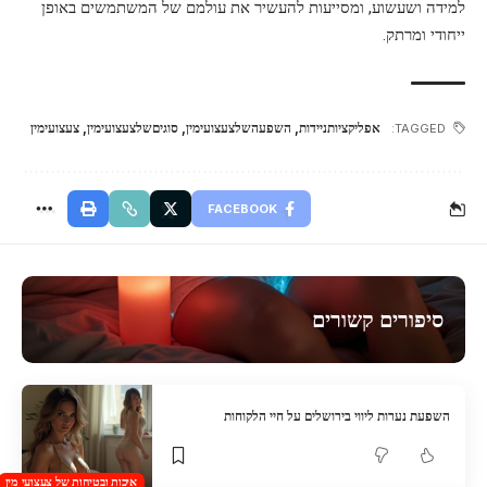
למידה ושעשוע, ומסייעות להעשיר את עולמם של המשתמשים באופן
ייחודי ומרתק.
אפליקציותניידות
,
השפעהשלצעצועימין
,
סוגיםשלצעצועימין
,
צעצועימין
TAGGED:
FACEBOOK
סיפורים קשורים
השפעת נערות ליווי בירושלים על חיי הלקוחות
איכות ובטיחות של צעצועי מין